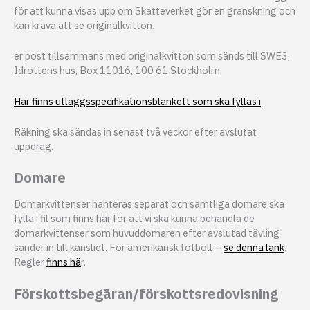
för att kunna visas upp om Skatteverket gör en granskning och
kan kräva att se originalkvitton.
er post tillsammans med originalkvitton som sänds till SWE3,
Idrottens hus, Box 11016, 100 61 Stockholm.
Här finns utläggsspecifikationsblankett som ska fyllas i
Räkning ska sändas in senast två veckor efter avslutat
uppdrag.
Domare
Domarkvittenser hanteras separat och samtliga domare ska
fylla i fil som finns här för att vi ska kunna behandla de
domarkvittenser som huvuddomaren efter avslutad tävling
sänder in till kansliet. För amerikansk fotboll –
se denna länk
.
Regler
finns hä
r.
Förskottsbegäran/förskottsredovisning