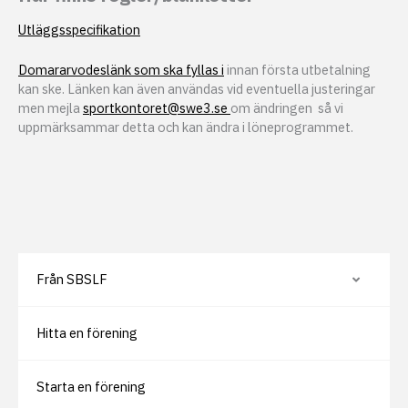
Utläggsspecifikation
Domararvodeslänk som ska fyllas i
innan första utbetalning
kan ske. Länken kan även användas vid eventuella justeringar
men mejla
sportkontoret@swe3.se
om ändringen så vi
uppmärksammar detta och kan ändra i löneprogrammet.
Från SBSLF
V
i
s
a
Hitta en förening
e
l
l
e
r
Starta en förening
d