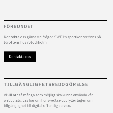
FÖRBUNDET
Kontakta oss gärna vid frågor. SWE3:s sportkontor finns på
Idrottens hus i Stockholm.
Kontakta oss
TILLGÄNGLIGHETSREDOGÖRELSE
Vi vill att så många som möjligt ska kunna använda vår
webbplats. Läs här om hur swe3.se uppfyller lagen om
tillgänglighet till digital offentlig service.