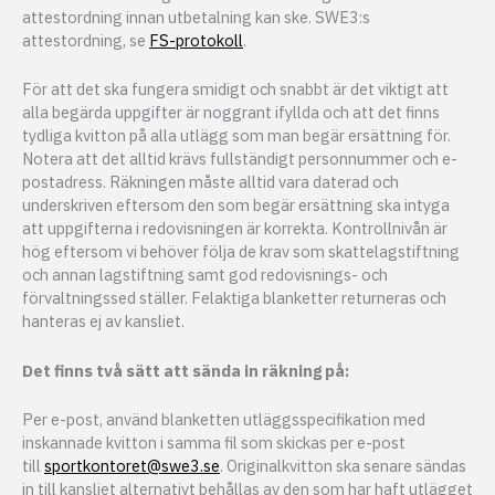
attestordning innan utbetalning kan ske. SWE3:s
attestordning, se
FS-protokoll
.
För att det ska fungera smidigt och snabbt är det viktigt att
alla begärda uppgifter är noggrant ifyllda och att det finns
tydliga kvitton på alla utlägg som man begär ersättning för.
Notera att det alltid krävs fullständigt personnummer och e-
postadress. Räkningen måste alltid vara daterad och
underskriven eftersom den som begär ersättning ska intyga
att uppgifterna i redovisningen är korrekta. Kontrollnivån är
hög eftersom vi behöver följa de krav som skattelagstiftning
och annan lagstiftning samt god redovisnings- och
förvaltningssed ställer. Felaktiga blanketter returneras och
hanteras ej av kansliet.
Det finns två sätt att sända in räkning på:
Per e-post, använd blanketten utläggsspecifikation med
inskannade kvitton i samma fil som skickas per e-post
till
sportkontoret@swe3.se
. Originalkvitton ska senare sändas
in till kansliet alternativt behållas av den som har haft utlägget