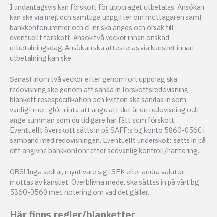
I undantagsvis kan förskott för uppdraget utbetalas. Ansökan
kan ske via mejl och samtliga uppgifter om mottagaren samt
bankkontonummer och cl-nr ska anges och orsak till
eventuellt förskott. Ansök två veckor innan önskad
utbetalningsdag. Ansökan ska attesteras via kansliet innan
utbetalning kan ske.
Senast inom två veckor efter genomfört uppdrag ska
redovisning ske genom att sända in förskottsredovisning,
blankett resespecifikation och kvitton ska sändas in som
vanligt men glöm inte att ange att det är en redovisning och
ange summan som du tidigare har fått som förskott.
Eventuellt överskott sätts in på SAFF:s bg konto 5860-0560 i
samband med redovisningen. Eventuellt underskott sätts in på
ditt angivna bankkontonr efter sedvanlig kontroll/hantering.
OBS! Inga sedlar, mynt vare sig i SEK eller andra valutor
mottas av kansliet. Överblivna medel ska sättas in på vårt bg
5860-0560 med notering om vad det gäller.
Här finns regler/blanketter