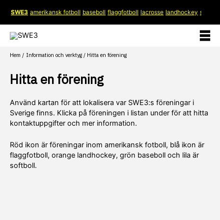
Hoppa
SWE3
amerikansk fotboll
baseboll
flaggfotboll
lacrosse
landhockey
softboll
till
innehåll
Hem
Information och verktyg
Hitta en förening
Hitta en förening
Använd kartan för att lokalisera var SWE3:s föreningar i
Sverige finns. Klicka på föreningen i listan under för att hitta
kontaktuppgifter och mer information.
Röd ikon är föreningar inom amerikansk fotboll, blå ikon är
flaggfotboll, orange landhockey, grön baseboll och lila är
softboll.