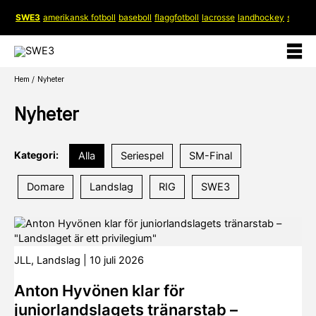
Hoppa
SWE3
amerikansk fotboll
baseboll
flaggfotboll
lacrosse
landhockey
softboll
till
innehåll
Hem
Nyheter
Nyheter
Kategori:
Alla
Seriespel
SM-Final
Domare
Landslag
RIG
SWE3
JLL
,
Landslag
|
10 juli 2026
Anton Hyvönen klar för
juniorlandslagets tränarstab –