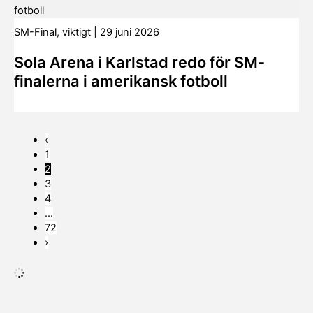
SM-Final
,
viktigt
|
29 juni 2026
Sola Arena i Karlstad redo för SM-
finalerna i amerikansk fotboll
‹
1
2
3
4
…
72
›