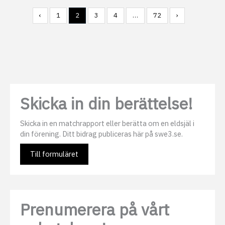
‹
1
2
3
4
…
72
›
Skicka in din berättelse!
Skicka in en matchrapport eller berätta om en eldsjäl i
din förening. Ditt bidrag publiceras här på swe3.se.
Till formuläret
Prenumerera på vårt