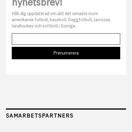
nyhetsbrev!
Håll dig uppdaterad om allt det senaste inom
amerikansk fotboll, baseboll, flaggfotboll, lacrosse,
landhockey och softboll i Sverige.
SAMARBETSPARTNERS