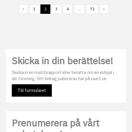
‹
1
2
3
4
…
72
›
Skicka in din berättelse!
Skicka in en matchrapport eller berätta om en eldsjäl i
din förening. Ditt bidrag publiceras här på swe3.se.
Till formuläret
Prenumerera på vårt