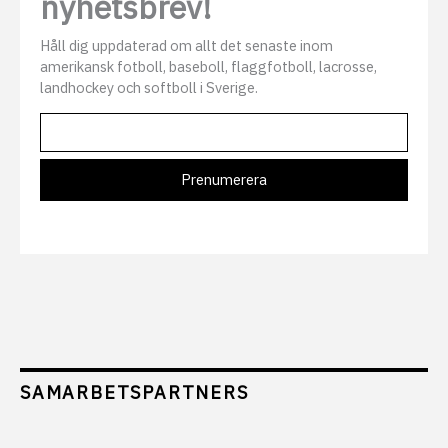
nyhetsbrev!
Håll dig uppdaterad om allt det senaste inom
amerikansk fotboll, baseboll, flaggfotboll, lacrosse,
landhockey och softboll i Sverige.
SAMARBETSPARTNERS