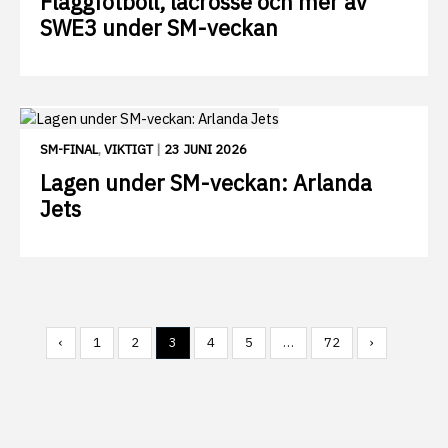
Flaggfotboll, lacrosse och mer av
SWE3 under SM-veckan
SM-FINAL
,
VIKTIGT
|
23 JUNI 2026
Lagen under SM-veckan: Arlanda
Jets
‹
1
2
3
4
5
…
72
›