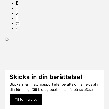
3
4
5
…
72
›
Skicka in din berättelse!
Skicka in en matchrapport eller berätta om en eldsjäl i
din förening. Ditt bidrag publiceras här på swe3.se.
Till formuläret