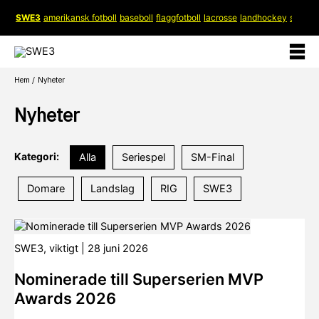
Hoppa
SWE3
amerikansk fotboll
baseboll
flaggfotboll
lacrosse
landhockey
softboll
till
innehåll
Hem
Nyheter
Nyheter
Kategori:
Alla
Seriespel
SM-Final
Domare
Landslag
RIG
SWE3
SWE3
,
viktigt
|
28 juni 2026
Nominerade till Superserien MVP
Awards 2026