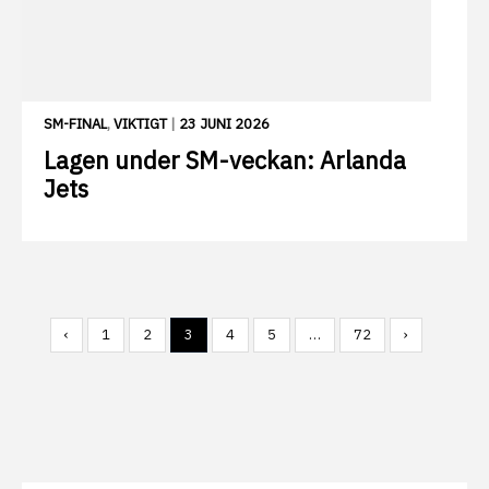
SM-FINAL
,
VIKTIGT
|
23 JUNI 2026
Lagen under SM-veckan: Arlanda
Jets
‹
1
2
3
4
5
…
72
›