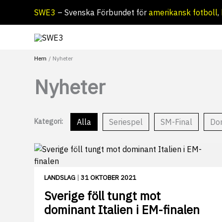
Hoppa
SWE3
– Svenska Förbundet för
amerikansk fotboll
,
till
innehåll
Hem
Nyheter
Nyheter
Alla
Seriespel
SM-Final
Do
Kategori:
LANDSLAG
|
31 OKTOBER 2021
Sverige föll tungt mot
dominant Italien i EM-finalen