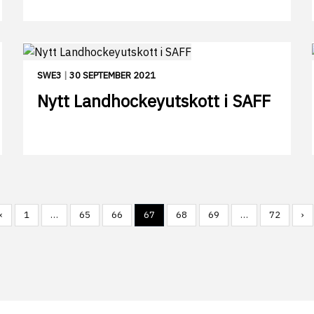
SWE3
|
30 SEPTEMBER 2021
Nytt Landhockeyutskott i SAFF
‹
1
…
65
66
67
68
69
…
72
›