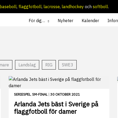
baseboll
,
flaggfotboll
,
lacrosse
,
landhockey
och
softboll
.
För dig…
Nyheter
Kalender
Infor
mare
Landslag
RIG
SWE3
SERIESPEL
,
SM-FINAL
|
30 OKTOBER 2021
Arlanda Jets bäst i Sverige på
flaggfotboll för damer