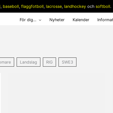
l
,
baseboll
,
flaggfotboll
,
lacrosse
,
landhockey
och
softboll
.
För dig…
Nyheter
Kalender
Informa
omare
Landslag
RIG
SWE3