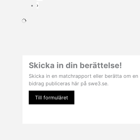
›
Skicka in din berättelse!
Skicka in en matchrapport eller berätta om en el
bidrag publiceras här på swe3.se.
Till formuläret