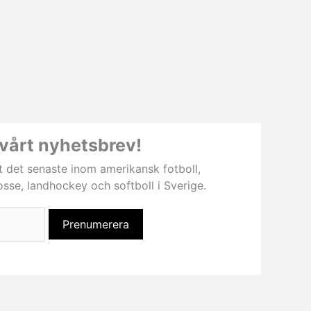
vårt nyhetsbrev!
t det senaste inom amerikansk fotboll,
rosse, landhockey och softboll i Sverige.