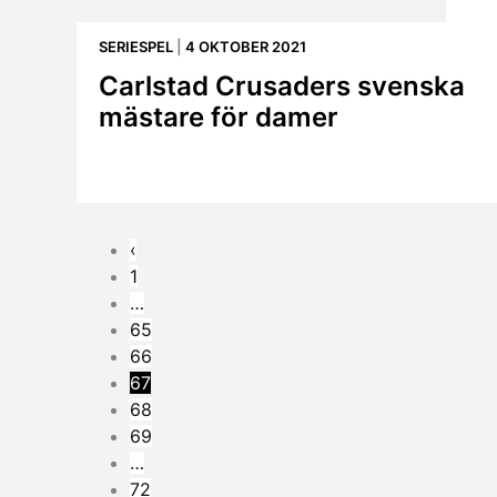
SERIESPEL
|
4 OKTOBER 2021
Carlstad Crusaders svenska
mästare för damer
‹
1
…
65
66
67
68
69
…
72