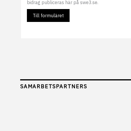
bidrag publiceras här på swe3.se.
Till formuläret
SAMARBETSPARTNERS