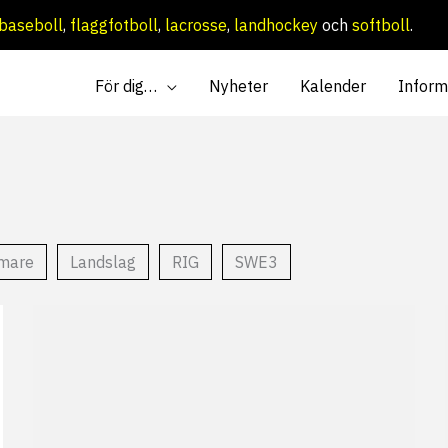
baseboll
,
flaggfotboll
,
lacrosse
,
landhockey
och
softboll
.
För dig…
Nyheter
Kalender
Inform
mare
Landslag
RIG
SWE3