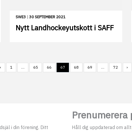
SWE3
|
30 SEPTEMBER 2021
Nytt Landhockeyutskott i SAFF
‹
1
…
65
66
67
68
69
…
72
›
Prenumerera p
jäl i din förening. Ditt
Håll dig uppdaterad om allt