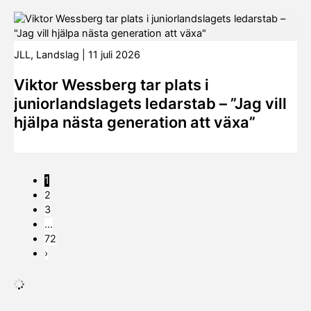
JLL
,
Landslag
|
11 juli 2026
Viktor Wessberg tar plats i
juniorlandslagets ledarstab – ”Jag vill
hjälpa nästa generation att växa”
1
2
3
…
72
›