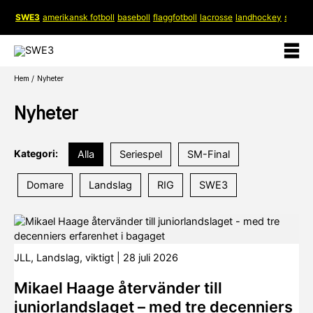
Hoppa
SWE3
amerikansk fotboll
baseboll
flaggfotboll
lacrosse
landhockey
softboll
till
innehåll
Hem
Nyheter
Nyheter
Kategori:
Alla
Seriespel
SM-Final
Domare
Landslag
RIG
SWE3
JLL
,
Landslag
,
viktigt
|
28 juli 2026
Mikael Haage återvänder till
juniorlandslaget – med tre decenniers