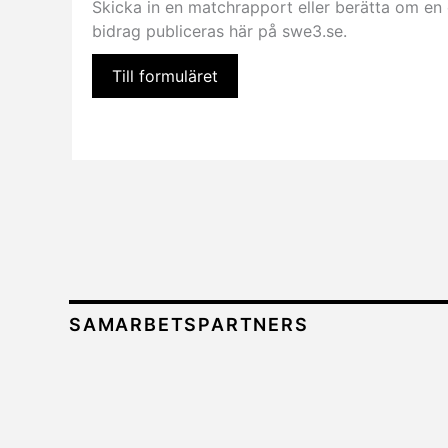
Skicka in en matchrapport eller berätta om en el
bidrag publiceras här på swe3.se.
Till formuläret
SAMARBETSPARTNERS