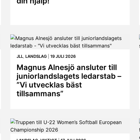
din hjälp!
JLL
,
LANDSLAG
|
19 JULI 2026
Magnus Alnesjö ansluter till
juniorlandslagets ledarstab –
”Vi utvecklas bäst
tillsammans”