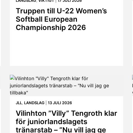
LANDSLAG
,
VIKTIGT
|
17 JULI 2026
Truppen till U-22 Women’s
Softball European
Championship 2026
JLL
,
LANDSLAG
|
13 JULI 2026
Vilinhton ”Villy” Tengroth klar
för juniorlandslagets
tränarstab – ”Nu vill jag ge