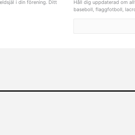
dsjäl i din förening. Ditt
Håll dig uppdaterad om all
baseboll, flaggfotboll, lac