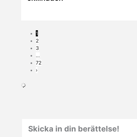
1
2
3
…
72
›
Skicka in din berättelse!