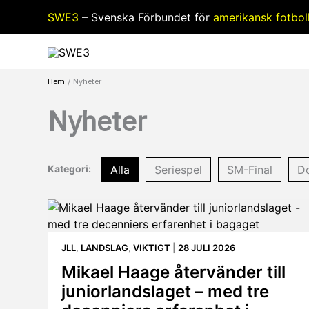
Hoppa
SWE3
– Svenska Förbundet för
amerikansk fotbol
till
innehåll
Hem
Nyheter
Nyheter
Alla
Seriespel
SM-Final
D
Kategori:
JLL
,
LANDSLAG
,
VIKTIGT
|
28 JULI 2026
Mikael Haage återvänder till
juniorlandslaget – med tre