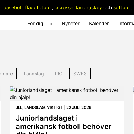
l
,
baseboll
,
flaggfotboll
,
lacrosse
,
landhockey
och
softboll
.
För dig…
Nyheter
Kalender
Inform
omare
Landslag
RIG
SWE3
JLL
,
LANDSLAG
,
VIKTIGT
|
22 JULI 2026
Juniorlandslaget i
amerikansk fotboll behöver