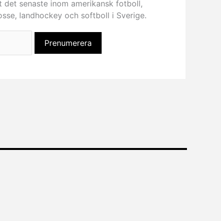
t det senaste inom amerikansk fotboll,
rosse, landhockey och softboll i Sverige.