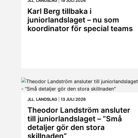
JLL
,
LANDSLAG
|
19 JULI 2026
Karl Berg tillbaka i
juniorlandslaget – nu som
koordinator för special teams
JLL
,
LANDSLAG
|
13 JULI 2026
Theodor Landström ansluter
till juniorlandslaget – ”Små
detaljer gör den stora
skillnaden”