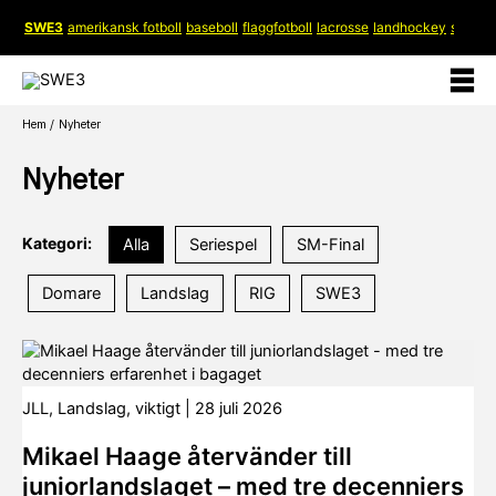
Hoppa
SWE3
amerikansk fotboll
baseboll
flaggfotboll
lacrosse
landhockey
softboll
till
innehåll
Hem
Nyheter
Nyheter
Kategori:
Alla
Seriespel
SM-Final
Domare
Landslag
RIG
SWE3
JLL
,
Landslag
,
viktigt
|
28 juli 2026
Mikael Haage återvänder till
juniorlandslaget – med tre decenniers