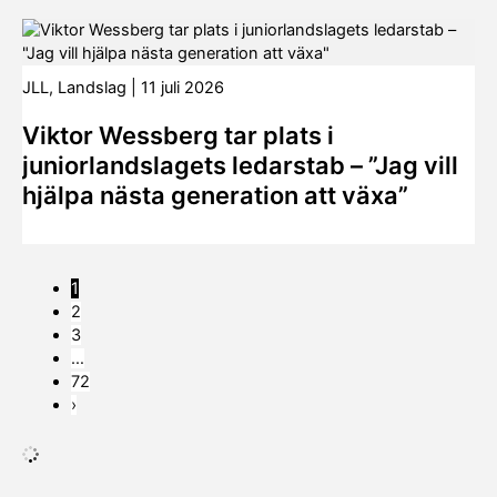
JLL
,
Landslag
|
11 juli 2026
Viktor Wessberg tar plats i
juniorlandslagets ledarstab – ”Jag vill
hjälpa nästa generation att växa”
1
2
3
…
72
›