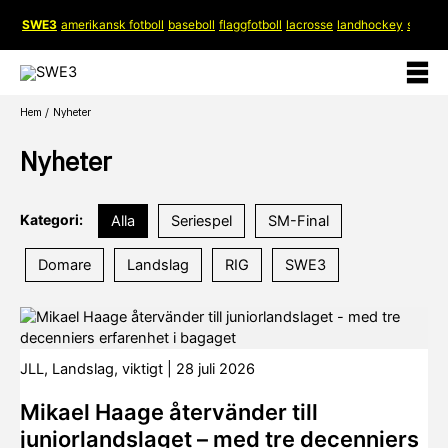
Hoppa
SWE3
amerikansk fotboll
baseboll
flaggfotboll
lacrosse
landhockey
softboll
till
innehåll
Hem
Nyheter
Nyheter
Kategori:
Alla
Seriespel
SM-Final
Domare
Landslag
RIG
SWE3
JLL
,
Landslag
,
viktigt
|
28 juli 2026
Mikael Haage återvänder till
juniorlandslaget – med tre decenniers