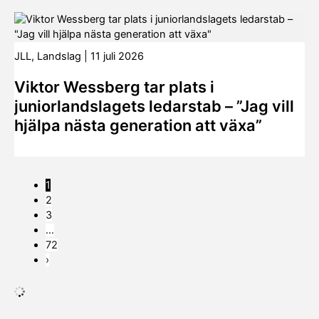
JLL
,
Landslag
|
11 juli 2026
Viktor Wessberg tar plats i
juniorlandslagets ledarstab – ”Jag vill
hjälpa nästa generation att växa”
1
2
3
…
72
›