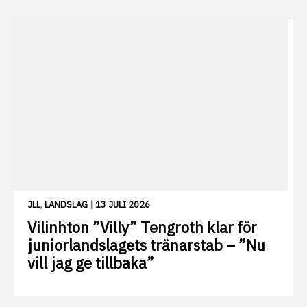
JLL
,
LANDSLAG
|
13 JULI 2026
Vilinhton ”Villy” Tengroth klar för
juniorlandslagets tränarstab – ”Nu
vill jag ge tillbaka”