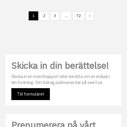
1
2
3
…
72
›
Skicka in din berättelse!
Skicka in en matchrapport eller berätta om en eldsjäl i
din förening. Ditt bidrag publiceras här på swe3.se.
Till formuläret
Prenumerera på vårt