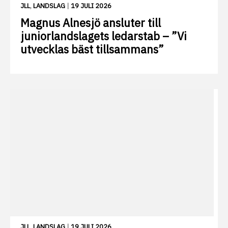
JLL
,
LANDSLAG
|
19 JULI 2026
Magnus Alnesjö ansluter till
juniorlandslagets ledarstab – ”Vi
utvecklas bäst tillsammans”
JLL
,
LANDSLAG
|
19 JULI 2026