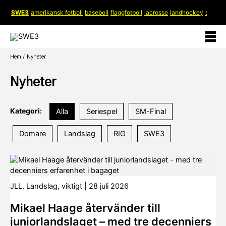
Hoppa
SWE3
amerikansk fotboll
baseboll
flaggfotboll
lacrosse
landhockey
softboll
till
innehåll
Hem
Nyheter
Nyheter
Kategori:
Alla
Seriespel
SM-Final
Domare
Landslag
RIG
SWE3
JLL
,
Landslag
,
viktigt
|
28 juli 2026
Mikael Haage återvänder till
juniorlandslaget – med tre decenniers