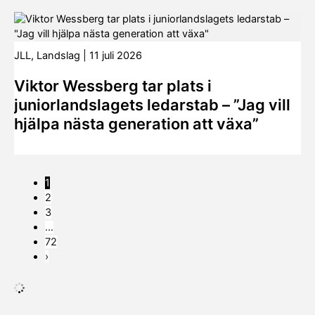
JLL
,
Landslag
|
11 juli 2026
Viktor Wessberg tar plats i
juniorlandslagets ledarstab – ”Jag vill
hjälpa nästa generation att växa”
1
2
3
…
72
›