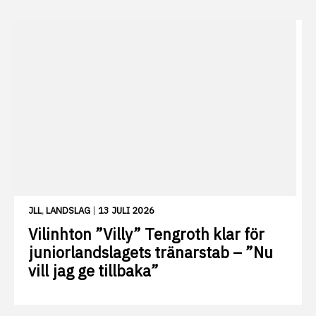
JLL
,
LANDSLAG
|
13 JULI 2026
Vilinhton ”Villy” Tengroth klar för
juniorlandslagets tränarstab – ”Nu
vill jag ge tillbaka”