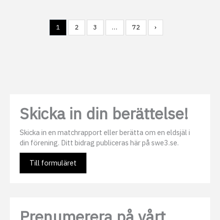
1
2
3
…
72
›
Skicka in din berättelse!
Skicka in en matchrapport eller berätta om en eldsjäl i
din förening. Ditt bidrag publiceras här på swe3.se.
Till formuläret
Prenumerera på vårt