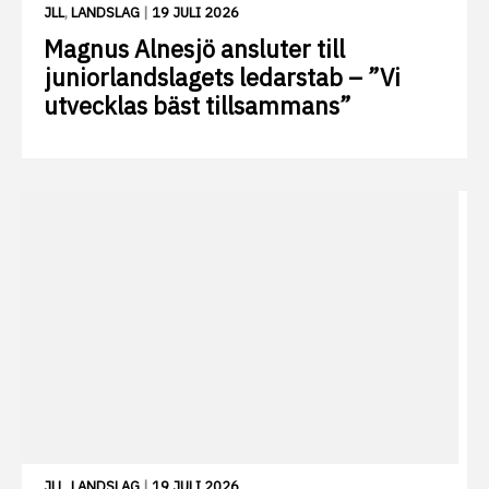
JLL
,
LANDSLAG
|
19 JULI 2026
Magnus Alnesjö ansluter till
juniorlandslagets ledarstab – ”Vi
utvecklas bäst tillsammans”
JLL
,
LANDSLAG
|
19 JULI 2026