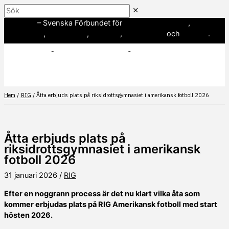
Hoppa
Sök
till
SWE3
– Svenska Förbundet för
amerikansk fotboll
,
innehåll
baseboll
,
flaggfotboll
,
lacrosse
,
landhockey
och
softboll
.
Hem
RIG
Åtta erbjuds plats på riksidrottsgymnasiet i amerikansk fotboll 2026
Åtta erbjuds plats på
riksidrottsgymnasiet i amerikansk
fotboll 2026
31 januari 2026
/
RIG
Efter en noggrann process är det nu klart vilka åta som
kommer erbjudas plats på RIG Amerikansk fotboll med start
hösten 2026.