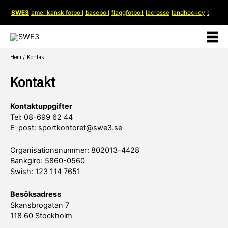
Hoppa
SWE3
amerikansk fotboll
baseboll
flaggfotboll
lacrosse
landhockey
softboll
till
innehåll
Hem
Kontakt
Kontakt
Kontaktuppgifter
Tel: 08-699 62 44
E-post:
sportkontoret@swe3.se
Organisationsnummer: 802013-4428
Bankgiro: 5860-0560
Swish: 123 114 7651
Besöksadress
Skansbrogatan 7
118 60 Stockholm