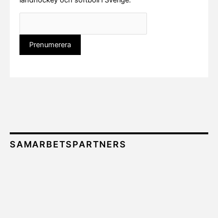
landhockey och softboll i Sverige.
SAMARBETSPARTNERS