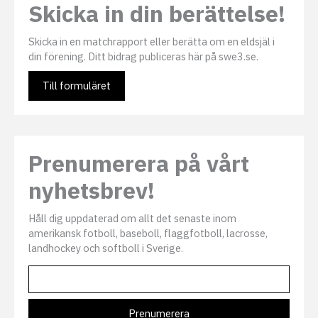
Skicka in din berättelse!
Skicka in en matchrapport eller berätta om en eldsjäl i
din förening. Ditt bidrag publiceras här på swe3.se.
Till formuläret
Prenumerera på vårt
nyhetsbrev!
Håll dig uppdaterad om allt det senaste inom
amerikansk fotboll, baseboll, flaggfotboll, lacrosse,
landhockey och softboll i Sverige.