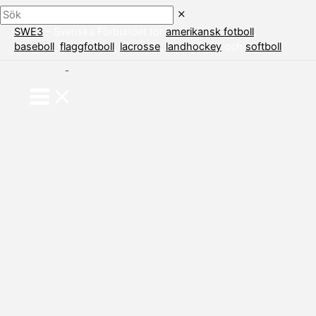
Sök
Hoppa
till
SWE3
– Svenska Förbundet för
amerikansk fotboll
,
innehåll
baseboll
,
flaggfotboll
,
lacrosse
,
landhockey
och
softboll
.