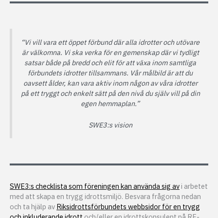
“Vi vill vara ett öppet förbund där alla idrotter och utövare
är välkomna. Vi ska verka för en gemenskap där vi tydligt
satsar både på bredd och elit för att växa inom samtliga
förbundets idrotter tillsammans. Vår målbild är att du
oavsett ålder, kan vara aktiv inom någon av våra idrotter
på ett tryggt och enkelt sätt på den nivå du själv vill på din
egen hemmaplan.”
SWE3:s vision
SWE3:s checklista som föreningen kan använda sig av
i arbetet
med att skapa en trygg idrottsmiljö. Besvara frågorna nedan
och ta hjälp av
Riksidrottsförbundets webbsidor för en trygg
och inkluderande idrott
och/eller en idrottskonsulent på RF-