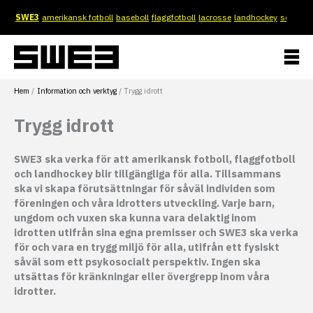
Hoppa
SWE3
amerikansk fotboll
baseboll
flaggfotboll
lacrosse
landhockey
softboll
till
innehåll
Hem
Information och verktyg
Trygg idrott
Trygg idrott
SWE3 ska verka för att amerikansk fotboll, flaggfotboll
och landhockey blir tillgängliga för alla. Tillsammans
ska vi skapa förutsättningar för såväl individen som
föreningen och våra idrotters utveckling. Varje barn,
ungdom och vuxen ska kunna vara delaktig inom
idrotten utifrån sina egna premisser och SWE3 ska verka
för och vara en trygg miljö för alla, utifrån ett fysiskt
såväl som ett psykosocialt perspektiv. Ingen ska
utsättas för kränkningar eller övergrepp inom våra
idrotter.