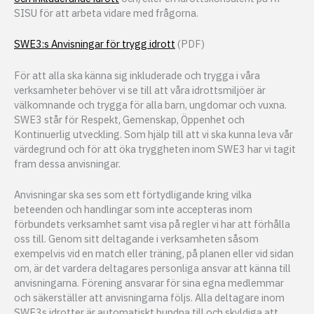
SISU för att arbeta vidare med frågorna.
SWE3:s Anvisningar för trygg idrott
(PDF)
För att alla ska känna sig inkluderade och trygga i våra
verksamheter behöver vi se till att våra idrottsmiljöer är
välkomnande och trygga för alla barn, ungdomar och vuxna.
SWE3 står för Respekt, Gemenskap, Öppenhet och
Kontinuerlig utveckling. Som hjälp till att vi ska kunna leva vår
värdegrund och för att öka tryggheten inom SWE3 har vi tagit
fram dessa anvisningar.
Anvisningar ska ses som ett förtydligande kring vilka
beteenden och handlingar som inte accepteras inom
förbundets verksamhet samt visa på regler vi har att förhålla
oss till. Genom sitt deltagande i verksamheten såsom
exempelvis vid en match eller träning, på planen eller vid sidan
om, är det vardera deltagares personliga ansvar att känna till
anvisningarna. Förening ansvarar för sina egna medlemmar
och säkerställer att anvisningarna följs. Alla deltagare inom
SWE3s idrotter är automatiskt bundna till och skyldiga att