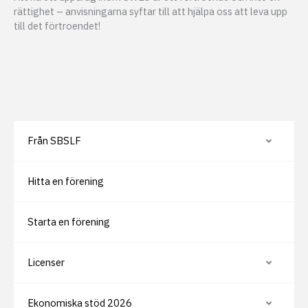
rättighet – anvisningarna syftar till att hjälpa oss att leva upp
till det förtroendet!
Från SBSLF
V
i
s
a
Hitta en förening
e
l
l
e
r
Starta en förening
d
ö
l
j
Licenser
V
u
i
n
s
d
a
e
Ekonomiska stöd 2026
e
V