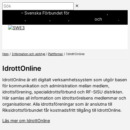
Hoppa
Sök
till
SWE3
– Svenska Förbundet för
amerikansk fotboll
,
innehåll
baseboll
,
flaggfotboll
,
lacrosse
,
landhockey
och
softboll
.
Hem
Information och verktyg
Plattformar
IdrottOnline
IdrottOnline
IdrottOnline är ett digitalt verksamhetssystem som utgör basen
för kommunikation och administration mellan medlem,
idrottsförening, specialidrottsförbund och RF-SISU distrikten.
Här samlas all information om idrottsrörelsens medlemmar och
organisationer. Alla idrottsföreningar som är anslutna till
Riksidrottsförbundet får kostnadsfritt tillgång till IdrottOnline.
Läs mer om IdrottOnline