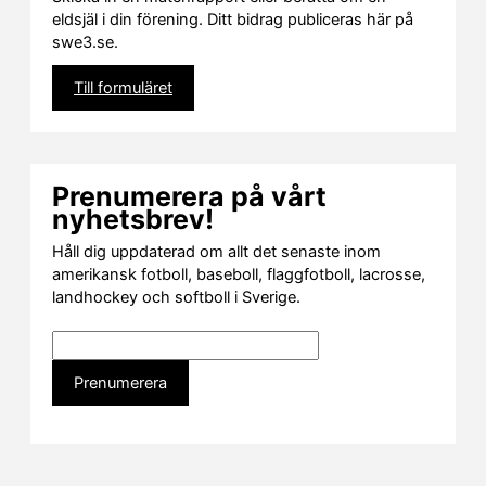
r
s
eldsjäl i din förening. Ditt bidrag publiceras här på
i
swe3.se.
d
o
r
Till formuläret
Prenumerera på vårt
nyhetsbrev!
Håll dig uppdaterad om allt det senaste inom
amerikansk fotboll, baseboll, flaggfotboll, lacrosse,
landhockey och softboll i Sverige.