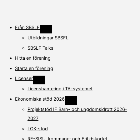
Från SBSLF
V
i
Utbildningar SBSFL
s
a
SBSLF Talks
e
l
l
Hitta en förening
e
r
Starta en förening
d
ö
Licenser
l
V
j
i
u
Licenshantering i TA-systemet
s
n
a
d
Ekonomiska stöd 2026
e
e
V
l
r
i
l
Projektstöd IF Barn- och ungdomsidrott 2026-
s
s
e
i
a
r
d
2027
e
d
o
l
ö
r
LOK-stöd
l
l
e
j
r
RF-SISU, kommuner och Fritidskortet
u