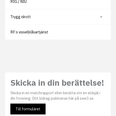
j
r
RIG / NIU
u
d
n
ö
d
l
e
j
Trygg idrott
V
r
u
i
s
n
s
i
d
a
d
e
RF:s visselblåsartjänst
e
o
r
l
r
s
l
i
e
d
r
o
d
r
ö
l
j
u
n
d
e
Skicka in din berättelse!
r
s
i
d
Skicka in en matchrapport eller berätta om en eldsjäl i
o
r
din förening. Ditt bidrag publiceras här på swe3.se.
Till formuläret