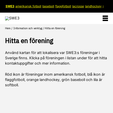
Hoppa
SWE3
amerikansk fotboll
baseboll
flaggfotboll
lacrosse
landhockey
softboll
till
innehåll
Hem
Information och verktyg
Hitta en förening
Hitta en förening
Använd kartan för att lokalisera var SWE3:s föreningar i
Sverige finns. Klicka på föreningen i listan under för att hitta
kontaktuppgifter och mer information.
Röd ikon är föreningar inom amerikansk fotboll, blå ikon är
flaggfotboll, orange landhockey, grön baseboll och lila är
softboll.