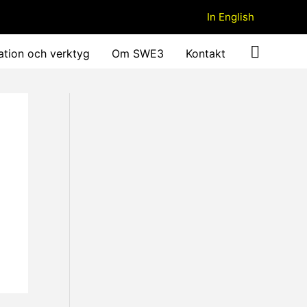
In English
ation och verktyg
Om SWE3
Kontakt