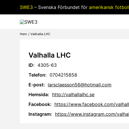
Hoppa
SWE3
– Svenska Förbundet för
amerikansk fotbol
till
innehåll
Hem
Valhalla LHC
Valhalla LHC
ID:
4305-63
Telefon:
0704215858
E-post:
larsclaesson56@hotmail.com
Hemsida:
http://valhallalhc.se
Facebook:
https://www.facebook.com/valhall
Instagram:
https://www.instagram.com/valhal