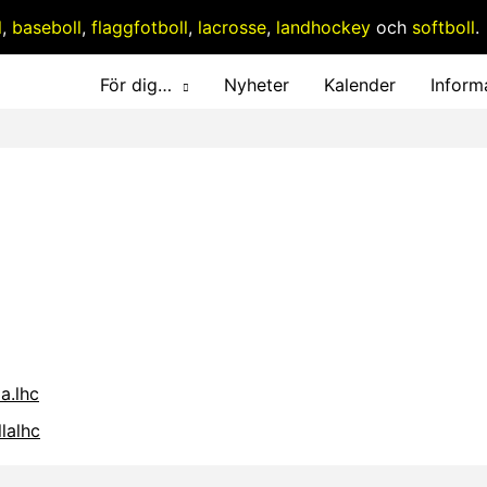
l
,
baseboll
,
flaggfotboll
,
lacrosse
,
landhockey
och
softboll
.
För dig…
Nyheter
Kalender
Inform
a.lhc
lalhc