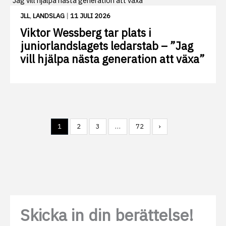
JLL
,
LANDSLAG
|
11 JULI 2026
Viktor Wessberg tar plats i
juniorlandslagets ledarstab – ”Jag
vill hjälpa nästa generation att växa”
1
2
3
…
72
›
Skicka in din berättelse!