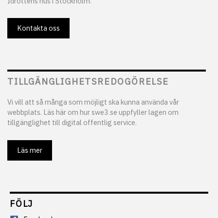
Idrottens hus i Stockholm.
Kontakta oss
TILLGÄNGLIGHETSREDOGÖRELSE
Vi vill att så många som möjligt ska kunna använda vår
webbplats. Läs här om hur swe3.se uppfyller lagen om
tillgänglighet till digital offentlig service.
Läs mer
FÖLJ