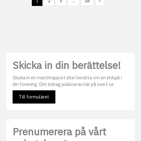
1
2
3
…
16
›
Skicka in din berättelse!
Skicka in en matchrapport eller berätta om en eldsjäl i
din förening. Ditt bidrag publiceras här på swe3.se.
Till formuläret
Prenumerera på vårt