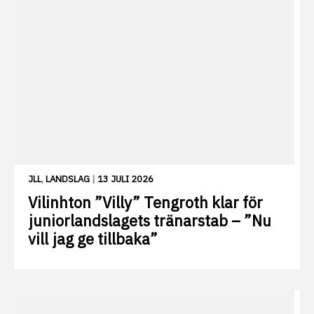
JLL
,
LANDSLAG
|
13 JULI 2026
Vilinhton ”Villy” Tengroth klar för
juniorlandslagets tränarstab – ”Nu
vill jag ge tillbaka”