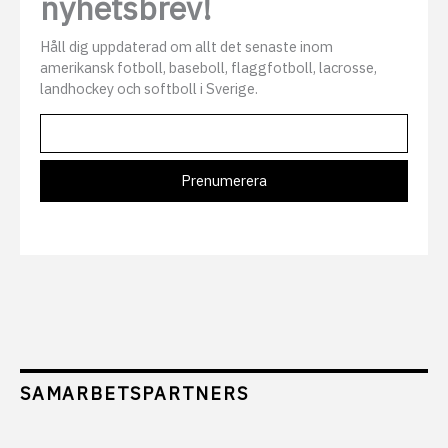
nyhetsbrev!
Håll dig uppdaterad om allt det senaste inom
amerikansk fotboll, baseboll, flaggfotboll, lacrosse,
landhockey och softboll i Sverige.
SAMARBETSPARTNERS