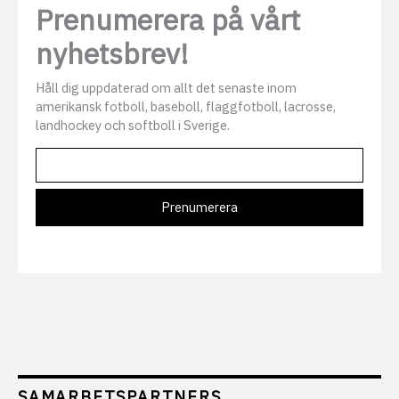
Prenumerera på vårt
nyhetsbrev!
Håll dig uppdaterad om allt det senaste inom
amerikansk fotboll, baseboll, flaggfotboll, lacrosse,
landhockey och softboll i Sverige.
SAMARBETSPARTNERS