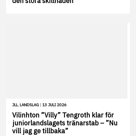
den stora skillnaden”
JLL
,
LANDSLAG
|
13 JULI 2026
Vilinhton ”Villy” Tengroth klar för
juniorlandslagets tränarstab – ”Nu
vill jag ge tillbaka”