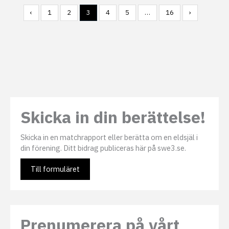
‹
1
2
3
4
5
…
16
›
Skicka in din berättelse!
Skicka in en matchrapport eller berätta om en eldsjäl i
din förening. Ditt bidrag publiceras här på swe3.se.
Till formuläret
Prenumerera på vårt