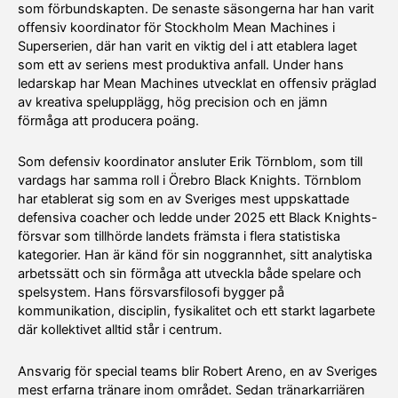
som förbundskapten. De senaste säsongerna har han varit
offensiv koordinator för Stockholm Mean Machines i
Superserien, där han varit en viktig del i att etablera laget
som ett av seriens mest produktiva anfall. Under hans
ledarskap har Mean Machines utvecklat en offensiv präglad
av kreativa spelupplägg, hög precision och en jämn
förmåga att producera poäng.
Som defensiv koordinator ansluter Erik Törnblom, som till
vardags har samma roll i Örebro Black Knights. Törnblom
har etablerat sig som en av Sveriges mest uppskattade
defensiva coacher och ledde under 2025 ett Black Knights-
försvar som tillhörde landets främsta i flera statistiska
kategorier. Han är känd för sin noggrannhet, sitt analytiska
arbetssätt och sin förmåga att utveckla både spelare och
spelsystem. Hans försvarsfilosofi bygger på
kommunikation, disciplin, fysikalitet och ett starkt lagarbete
där kollektivet alltid står i centrum.
Ansvarig för special teams blir Robert Areno, en av Sveriges
mest erfarna tränare inom området. Sedan tränarkarriären