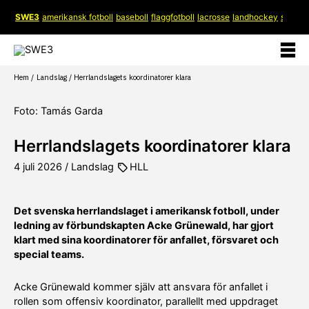
Hoppa
SWE3
amerikansk fotboll
baseboll
flaggfotboll
lacrosse
landhockey
softboll
till
innehåll
Hem
Landslag
Herrlandslagets koordinatorer klara
Foto: Tamás Garda
Herrlandslagets koordinatorer klara
4 juli 2026
/
Landslag
HLL
Det svenska herrlandslaget i amerikansk fotboll, under
ledning av förbundskapten Acke Grünewald, har gjort
klart med sina koordinatorer för anfallet, försvaret och
special teams.
Acke Grünewald kommer själv att ansvara för anfallet i
rollen som offensiv koordinator, parallellt med uppdraget