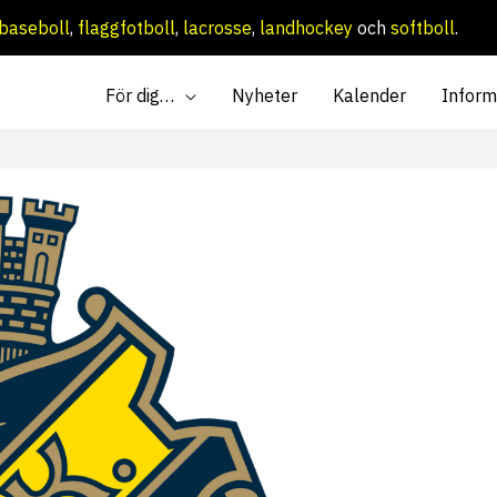
baseboll
,
flaggfotboll
,
lacrosse
,
landhockey
och
softboll
.
För dig…
Nyheter
Kalender
Inform