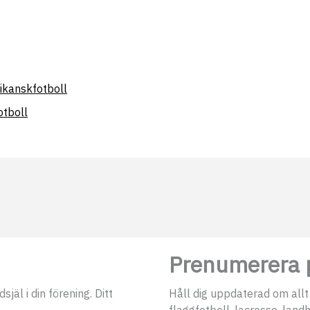
ikanskfotboll
otboll
Prenumerera p
jäl i din förening. Ditt
Håll dig uppdaterad om allt