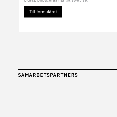
bidrag publiceras här på swe3.se.
Till formuläret
SAMARBETSPARTNERS