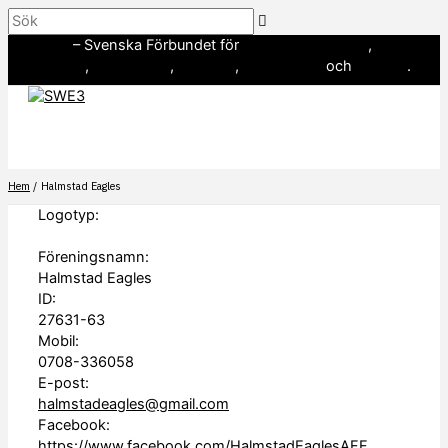
Hoppa
Sök
till
SWE3
– Svenska Förbundet för
amerikansk fotboll
,
innehåll
baseboll
,
flaggfotboll
,
lacrosse
,
landhockey
och
softboll
.
Hem
Halmstad Eagles
Logotyp:
Föreningsnamn:
Halmstad Eagles
ID:
27631-63
Mobil:
0708-336058
E-post:
halmstadeagles@gmail.com
Facebook:
https://www.facebook.com/HalmstadEaglesAFF