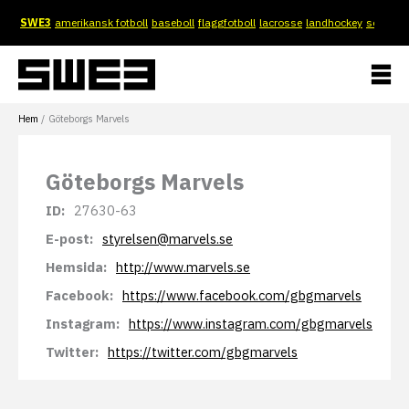
Hoppa
SWE3
amerikansk fotboll
baseboll
flaggfotboll
lacrosse
landhockey
softboll
till
innehåll
Hem
Göteborgs Marvels
Göteborgs Marvels
ID:
27630-63
E-post:
styrelsen@marvels.se
Hemsida:
http://www.marvels.se
Facebook:
https://www.facebook.com/gbgmarvels
Instagram:
https://www.instagram.com/gbgmarvels
Twitter:
https://twitter.com/gbgmarvels