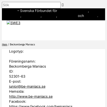
Hoppa
Sök
till
SWE3
– Svenska Förbundet för
amerikansk fotboll
,
innehåll
baseboll
,
flaggfotboll
,
lacrosse
,
landhockey
och
softboll
.
Hem
Beckomberga Maniacs
Logotyp:
Föreningsnamn:
Beckomberga Maniacs
ID:
52301-63
E-post:
junior@be-maniacs.se
Hemsida:
http://www.be-maniacs.se
Facebook:
https://www.facebook.com/bemaniacs