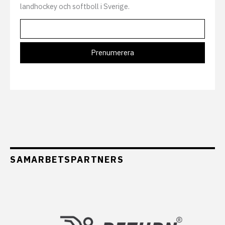
landhockey och softboll i Sverige.
SAMARBETSPARTNERS