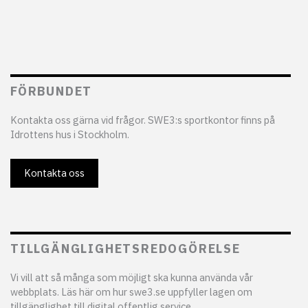
FÖRBUNDET
Kontakta oss gärna vid frågor. SWE3:s sportkontor finns på
Idrottens hus i Stockholm.
Kontakta oss
TILLGÄNGLIGHETSREDOGÖRELSE
Vi vill att så många som möjligt ska kunna använda vår
webbplats. Läs här om hur swe3.se uppfyller lagen om
tillgänglighet till digital offentlig service.