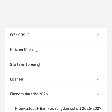
Från SBSLF
V
i
s
a
Hitta en förening
e
l
l
e
r
Starta en förening
d
ö
l
j
Licenser
V
u
i
n
s
d
a
e
Ekonomiska stöd 2026
e
V
r
l
i
s
l
s
i
e
a
d
Projektstöd IF Barn- och ungdomsidrott 2026-2027
r
e
o