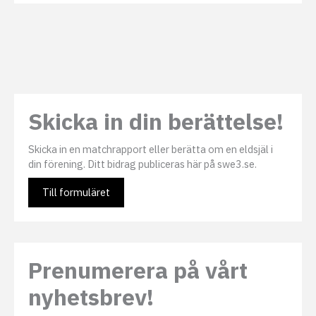
l
i
e
d
r
o
d
r
ö
l
j
u
n
d
e
Skicka in din berättelse!
r
s
i
d
Skicka in en matchrapport eller berätta om en eldsjäl i
o
r
din förening. Ditt bidrag publiceras här på swe3.se.
Till formuläret
Prenumerera på vårt
nyhetsbrev!