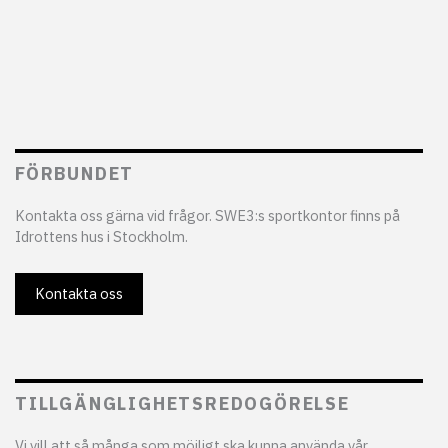
FÖRBUNDET
Kontakta oss gärna vid frågor. SWE3:s sportkontor finns på
Idrottens hus i Stockholm.
Kontakta oss
TILLGÄNGLIGHETSREDOGÖRELSE
Vi vill att så många som möjligt ska kunna använda vår