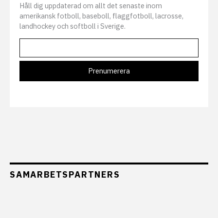
Håll dig uppdaterad om allt det senaste inom
amerikansk fotboll, baseboll, flaggfotboll, lacrosse,
landhockey och softboll i Sverige.
SAMARBETSPARTNERS