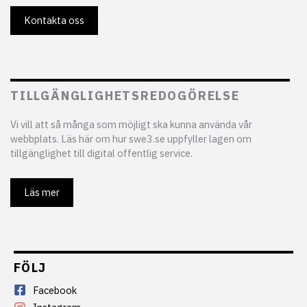
Kontakta oss
TILLGÄNGLIGHETSREDOGÖRELSE
Vi vill att så många som möjligt ska kunna använda vår
webbplats. Läs här om hur swe3.se uppfyller lagen om
tillgänglighet till digital offentlig service.
Läs mer
FÖLJ
Facebook