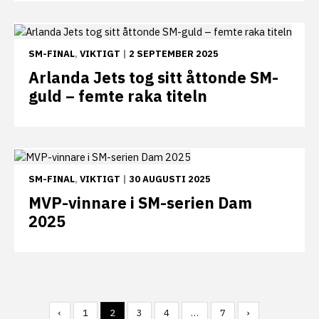
SM-FINAL
,
VIKTIGT
|
2 SEPTEMBER 2025
Arlanda Jets tog sitt åttonde SM-
guld – femte raka titeln
SM-FINAL
,
VIKTIGT
|
30 AUGUSTI 2025
MVP-vinnare i SM-serien Dam
2025
‹
1
2
3
4
…
7
›