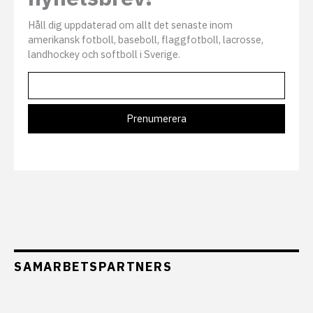
Håll dig uppdaterad om allt det senaste inom
amerikansk fotboll, baseboll, flaggfotboll, lacrosse,
landhockey och softboll i Sverige.
SAMARBETSPARTNERS