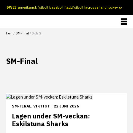
Hoppa
SWE3
amerikansk fotboll
baseboll
flaggfotboll
lacrosse
landhockey
softboll
till
innehåll
Hem
SM-Final
Sida 2
SM-Final
SM-FINAL
,
VIKTIGT
|
22 JUNI 2026
Lagen under SM-veckan:
Eskilstuna Sharks