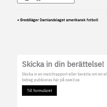
Evenemang-
«
Breddläger Damlandslaget amerikansk fotboll
navigering
Skicka in din berättelse!
Skicka in en matchrapport eller berätta om en elds
bidrag publiceras här på swe3.se.
Till formuläret