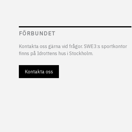
FÖRBUNDET
Kontakta oss gärna vid frågor. SWE3:s sportkontor
finns på Idrottens hus i Stockholm.
Kontakta oss