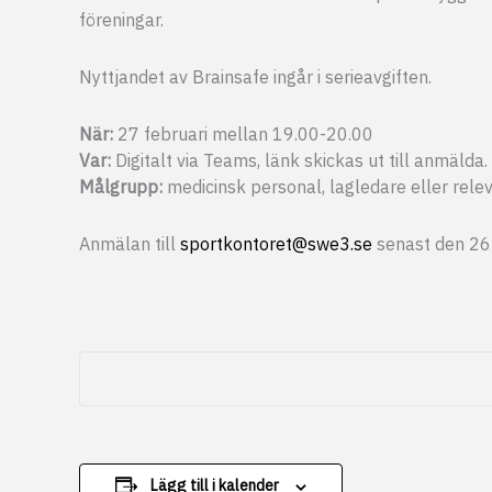
föreningar.
Nyttjandet av Brainsafe ingår i serieavgiften.
När:
27 februari mellan 19.00-20.00
Var:
Digitalt via Teams, länk skickas ut till anmälda.
Målgrupp:
medicinsk personal, lagledare eller rele
Anmälan till
sportkontoret@swe3.se
senast den 26 
Lägg till i kalender