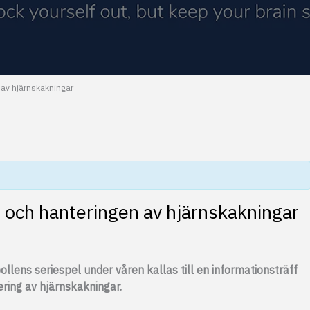
 av hjärnskakningar
 och hanteringen av hjärnskakningar
llens seriespel under våren kallas till en informationsträff
ring av hjärnskakningar.