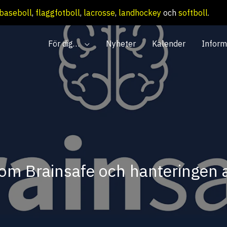
baseboll
,
flaggfotboll
,
lacrosse
,
landhockey
och
softboll
.
För dig…
Nyheter
Kalender
Inform
 om Brainsafe och hanteringen 