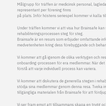
Målgrupp för träffen är medicinsk personal, lagleda
representant per förening finns
på plats. Inför höstens seriespel kommer vi kalla till
Under träffen kommer vi att visa hur Brainsafe kan 
rehabiliteringsprocessen steg för steg.
Brainsafe är en resurs som erbjuder omfattande inf
medvetenheten kring dess förebyggande och behan
Vi kommer att gå igenom de olika verktygen och res
onboarding-processen för era medlemmar. När det gäl
förstå att varje individuell process kan variera.
Vi kommer att diskutera de generella stegen i reha
stödja sina medlemmar genom denna resa. Tveka inte
tillgängliga materialen från Brainsafe för att fördj
Vi ser fram emot att tillsammans skapa en trygg och