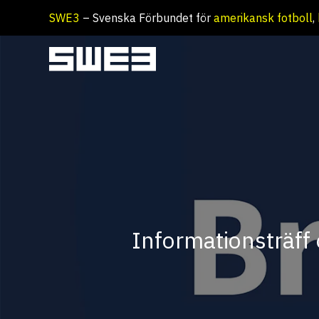
Hoppa
SWE3
– Svenska Förbundet för
amerikansk fotboll
,
till
innehåll
Informationsträff