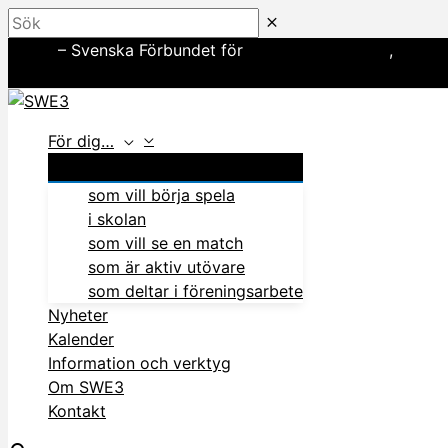
Hoppa
Sök
till
SWE3
– Svenska Förbundet för
amerikansk fotboll
,
basebo
innehåll
In English
För dig…
som vill börja spela
i skolan
som vill se en match
som är aktiv utövare
som deltar i föreningsarbete
Nyheter
Kalender
Information och verktyg
Om SWE3
Kontakt