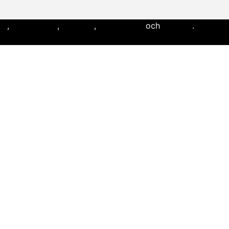
ll
,
flaggfotboll
,
lacrosse
,
landhockey
och
softboll
.