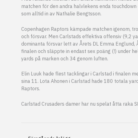
matchen för den andra halvlekens enda touchdown o
som alltid in av Nathalie Bengtsson.
Copenhagen Raptors kämpade matchen igenom, trots 
och försvar. Men Carlstads effektiva offensiv (9,2 
dominanta försvar lett av Årets DL Emma Englund, Å
finalen och släppte in endast sex poäng (!) under h
yards på marken och 34 genom luften.
Elin Luuk hade flest tacklingar i Carlstad i finale
sina 11. Lota Ahonen i Carlstad hade 180 totala yar
Raptors.
Carlstad Crusaders damer har nu spelat åtta raka SM