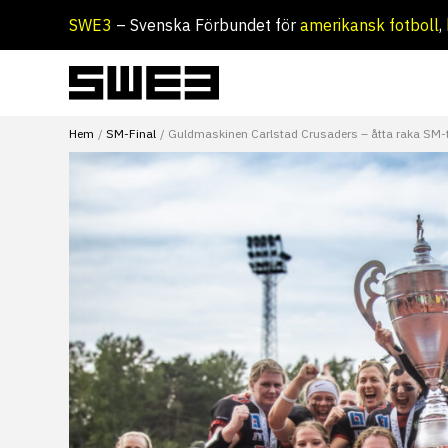
Hoppa
SWE3
– Svenska Förbundet för
amerikansk fotboll
,
till
innehåll
Hem
SM-Final
Guldmaskinen Carlstad Crusaders – åtta raka SM-ti