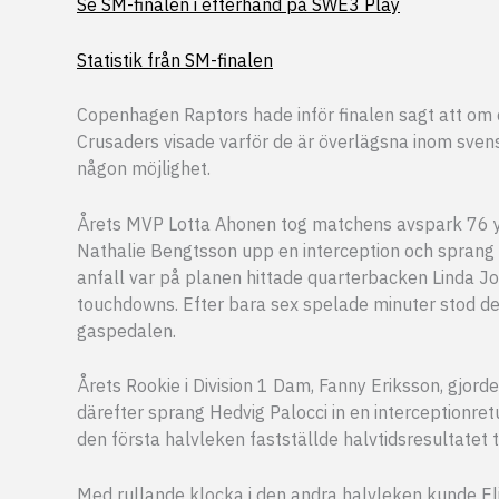
Se SM-finalen i efterhand på SWE3 Play
Statistik från SM-finalen
Copenhagen Raptors hade inför finalen sagt att om d
Crusaders visade varför de är överlägsna inom sven
någon möjlighet.
Årets MVP Lotta Ahonen tog matchens avspark 76 y
Nathalie Bengtsson upp en interception och sprang 
anfall var på planen hittade quarterbacken Linda Jo
touchdowns. Efter bara sex spelade minuter stod det
gaspedalen.
Årets Rookie i Division 1 Dam, Fanny Eriksson, gjorde
därefter sprang Hedvig Palocci in en interceptionre
den första halvleken fastställde halvtidsresultatet t
Med rullande klocka i den andra halvleken kunde E