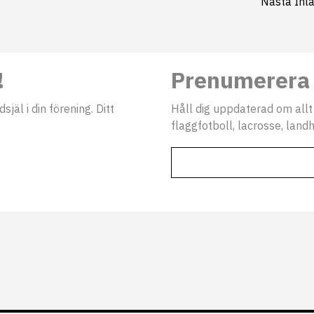
Nästa Inl
!
Prenumerera 
jäl i din förening. Ditt
Håll dig uppdaterad om allt
flaggfotboll, lacrosse, landh