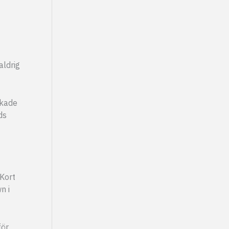
aldrig
ckade
ds
 Kort
n i
för