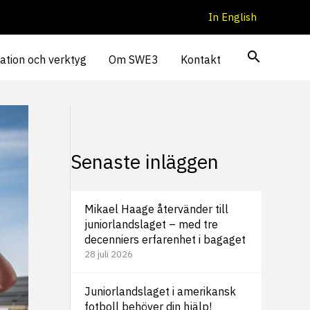
In English
ation och verktyg
Om SWE3
Kontakt
Senaste inläggen
Mikael Haage återvänder till
juniorlandslaget – med tre
decenniers erfarenhet i bagaget
28 juli 2026
Juniorlandslaget i amerikansk
fotboll behöver din hjälp!