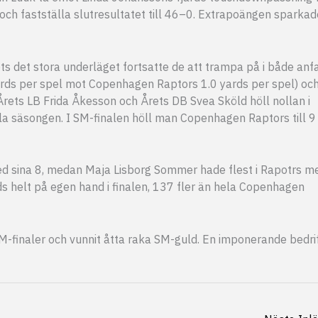
ch fastställa slutresultatet till 46–0. Extrapoängen sparkad
det stora underläget fortsatte de att trampa på i både anfa
yards per spel mot Copenhagen Raptors 1.0 yards per spel) oc
rets LB Frida Åkesson och Årets DB Svea Sköld höll nollan i
ela säsongen. I SM-finalen höll man Copenhagen Raptors till 9
n med sina 8, medan Maja Lisborg Sommer hade flest i Rapotrs m
ds helt på egen hand i finalen, 137 fler än hela Copenhagen
-finaler och vunnit åtta raka SM-guld. En imponerande bedrif