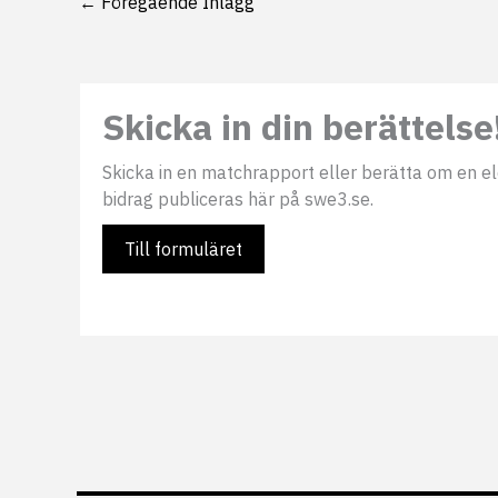
←
Föregående Inlägg
Skicka in din berättelse
Skicka in en matchrapport eller berätta om en elds
bidrag publiceras här på swe3.se.
Till formuläret