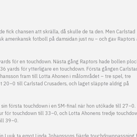
e fick chansen att skrälla, då skulle de ta den. Men Carlstad
sk amerikansk fotboll på damsidan just nu – och gav Raptors 
ards för en touchdown. Nästa gång Raptors hade bollen plo
36 yards för ytterligare en touchdown. Första gången Carlsta
hansson fram till Lotta Ahonen i målområdet – tre spel, tre
 20–0 till Carlstad Crusaders, och laget släppte aldrig på
 sin första touchdown i en SM-final när hon utökade till 27–0.
tur för touchdown till 33–0, och Lotta Ahonens tredje touchdow
ill 39–0.
lin Luuk ta emot Linda Johanssons fjärde touchdownpassning 