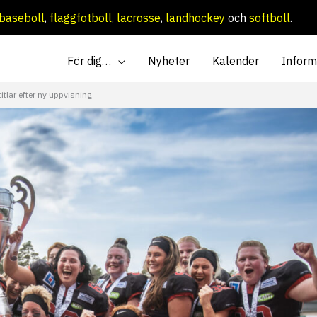
baseboll
,
flaggfotboll
,
lacrosse
,
landhockey
och
softboll
.
För dig…
Nyheter
Kalender
Inform
tlar efter ny uppvisning