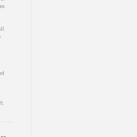
es
ll
h
ed
t.