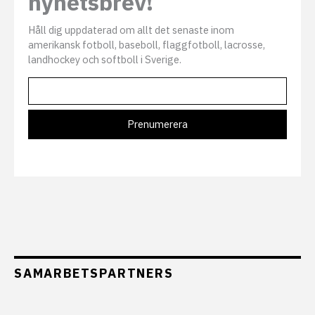
nyhetsbrev!
Håll dig uppdaterad om allt det senaste inom
amerikansk fotboll, baseboll, flaggfotboll, lacrosse,
landhockey och softboll i Sverige.
SAMARBETSPARTNERS