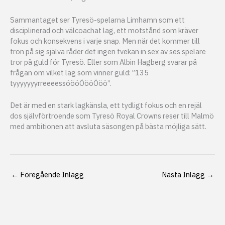
Sammantaget ser Tyresö-spelarna Limhamn som ett
disciplinerad och välcoachat lag, ett motstånd som kräver
fokus och konsekvens i varje snap. Men när det kommer till
tron på sig själva råder det ingen tvekan in sex av ses spelare
tror på guld för Tyresö. Eller som Albin Hagberg svarar på
frågan om vilket lag som vinner guld: ”135
tyyyyyyyrreeeessöööÖööÖöö”.
Det är med en stark lagkänsla, ett tydligt fokus och en rejäl
dos självförtroende som Tyresö Royal Crowns reser till Malmö
med ambitionen att avsluta säsongen på bästa möjliga sätt.
←
Föregående Inlägg
Nästa Inlägg
→