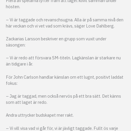
Flera av spelarna lyfter fram att laget klivit samman under
hösten.
– Vi är taggade och revanschsugna. Alla är på samma nivå den
här veckan och vi vet vad som krävs, säger Love Dahlberg.
Zackarias Larsson beskriver en grupp som vuxit under
säsongen:
– Vi är redo att försvara SM-titeln. Lagkänslan är starkare nu
än tidigare i år.
För John Carlson handlar känslan om ett lugnt, positivt laddat
fokus:
– Jag är taggad, men också nervös på ett bra sätt. Det känns
som att laget är redo.
Andra uttrycker budskapet mer rakt.
– Vi vill visa vad vi går för, vi är jävligt taggade. Fullt ös varje