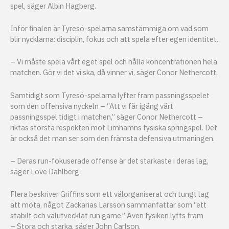
spel, säger Albin Hagberg.
Inför finalen är Tyresö-spelarna samstämmiga om vad som
blir nycklarna: disciplin, fokus och att spela efter egen identitet.
– Vi måste spela vårt eget spel och hålla koncentrationen hela
matchen. Gör vi det vi ska, då vinner vi, säger Conor Nethercott.
Samtidigt som Tyresö-spelarna lyfter fram passningsspelet
som den offensiva nyckeln – “Att vi får igång vårt
passningsspel tidigt i matchen,” säger Conor Nethercott –
riktas största respekten mot Limhamns fysiska springspel. Det
är också det man ser som den främsta defensiva utmaningen.
– Deras run-fokuserade offense är det starkaste i deras lag,
säger Love Dahlberg.
Flera beskriver Griffins som ett välorganiserat och tungt lag
att möta, något Zackarias Larsson sammanfattar som “ett
stabilt och välutvecklat run game.” Även fysiken lyfts fram
– Stora och starka, säger John Carlson.