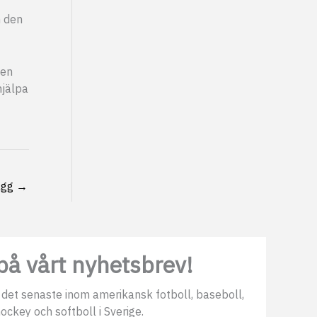
n den
len
hjälpa
ägg
→
å vårt nyhetsbrev!
 det senaste inom amerikansk fotboll, baseboll,
ockey och softboll i Sverige.