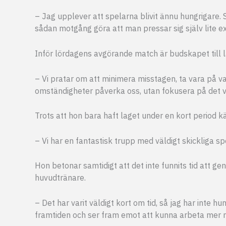
– Jag upplever att spelarna blivit ännu hungrigare. S
sådan motgång göra att man pressar sig själv lite ex
Inför lördagens avgörande match är budskapet till la
– Vi pratar om att minimera misstagen, ta vara på var
omständigheter påverka oss, utan fokusera på det vi
Trots att hon bara haft laget under en kort period kä
– Vi har en fantastisk trupp med väldigt skickliga spe
Hon betonar samtidigt att det inte funnits tid att 
huvudtränare.
– Det har varit väldigt kort om tid, så jag har inte h
framtiden och ser fram emot att kunna arbeta mer