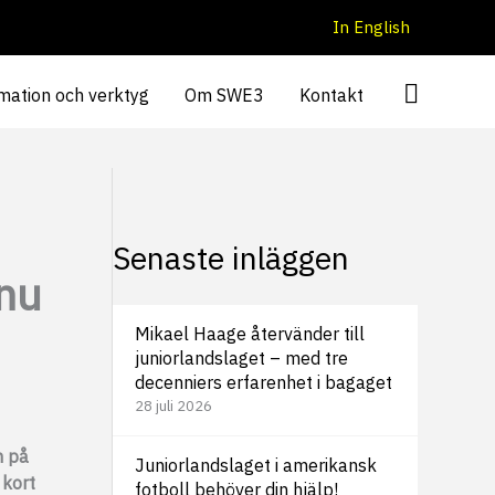
In English
mation och verktyg
Om SWE3
Kontakt
Senaste inläggen
nnu
Mikael Haage återvänder till
juniorlandslaget – med tre
decenniers erfarenhet i bagaget
28 juli 2026
n på
Juniorlandslaget i amerikansk
 kort
fotboll behöver din hjälp!