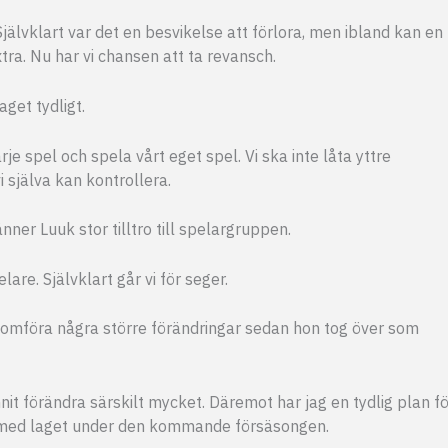
jälvklart var det en besvikelse att förlora, men ibland kan en
tra. Nu har vi chansen att ta revansch.
get tydligt.
je spel och spela vårt eget spel. Vi ska inte låta yttre
 själva kan kontrollera.
nner Luuk stor tilltro till spelargruppen.
lare. Självklart går vi för seger.
genomföra några större förändringar sedan hon tog över som
unnit förändra särskilt mycket. Däremot har jag en tydlig plan f
 med laget under den kommande försäsongen.