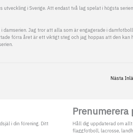
 utveckling i Sverige. Att endast två lag spelat i högsta serie
lag i damserien. Jag tror att alla som är engagerade i damfotbol
tade förra året är ett viktigt steg och jag hoppas att den kan 
erien.
Nästa Inl
Prenumerera p
jäl i din förening. Ditt
Håll dig uppdaterad om allt
flaggfotboll, lacrosse, landh