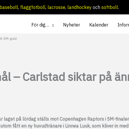
baseboll
,
flaggfotboll
,
lacrosse
,
landhockey
och
softboll
.
För dig…
Nyheter
Kalender
Infor
ett SM-guld
l – Carlstad siktar på ä
är laget på lördag ställs mot Copenhagen Raptors i SM-finale
sutom fått en ny huvudtränare i Linnea Luuk, som kliver in med