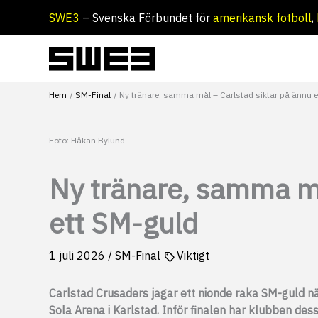
Hoppa
SWE3
– Svenska Förbundet för
amerikansk fotboll
,
till
innehåll
Hem
SM-Final
Ny tränare, samma mål – Carlstad siktar på ännu 
Foto: Håkan Bylund
Ny tränare, samma må
ett SM-guld
1 juli 2026
/
SM-Final
Viktigt
Carlstad Crusaders jagar ett nionde raka SM-guld n
Sola Arena i Karlstad. Inför finalen har klubben des