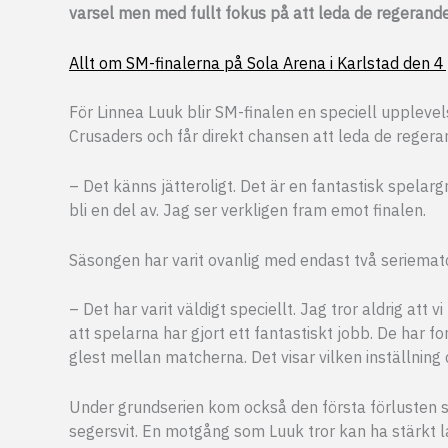
varsel men med fullt fokus på att leda de regerande 
Allt om SM-finalerna på Sola Arena i Karlstad den 4 j
För Linnea Luuk blir SM-finalen en speciell upplevel
Crusaders och får direkt chansen att leda de regera
– Det känns jätteroligt. Det är en fantastisk spelar
bli en del av. Jag ser verkligen fram emot finalen.
Säsongen har varit ovanlig med endast två seriematc
– Det har varit väldigt speciellt. Jag tror aldrig att 
att spelarna har gjort ett fantastiskt jobb. De har fo
glest mellan matcherna. Det visar vilken inställning 
Under grundserien kom också den första förlusten 
segersvit. En motgång som Luuk tror kan ha stärkt la