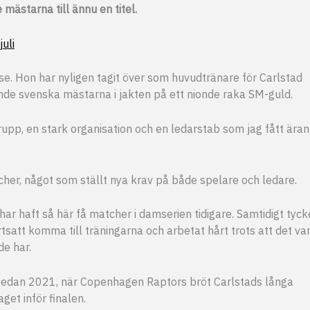
mästarna till ännu en titel.
uli
se. Hon har nyligen tagit över som huvudtränare för Carlstad
nde svenska mästarna i jakten på ett nionde raka SM-guld.
grupp, en stark organisation och en ledarstab som jag fått äran
her, något som ställt nya krav på både spelare och ledare.
vi har haft så här få matcher i damserien tidigare. Samtidigt tyck
rtsatt komma till träningarna och arbetat hårt trots att det var
de har.
sedan 2021, när Copenhagen Raptors bröt Carlstads långa
get inför finalen.