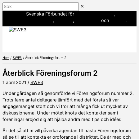
Hoppa
Sök
till
SWE3
– Svenska Förbundet för
amerikansk fotboll
,
innehåll
baseboll
,
flaggfotboll
,
lacrosse
,
landhockey
och
softboll
.
Hem
SWE3
Återblick Föreningsforum 2
Återblick Föreningsforum 2
1 april 2021
/
SWE3
Under gårdagen så genomförde vi Föreningsforum nummer 2.
Trots färre antal deltagare jämfört med det första så var
engagemanget stort och vi tror att många fick ut mycket av
diskussionerna. Under mötet knöts det kontakter samt
föreningar erbjöd sig att hjälpa andra med tips och idéer.
Är det så att ni vill påverka agendan till nästa Föreningsforum
så se till att kontakta er ordförande i distriktet. De är med och