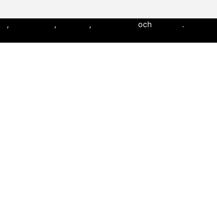
ll
,
flaggfotboll
,
lacrosse
,
landhockey
och
softboll
.