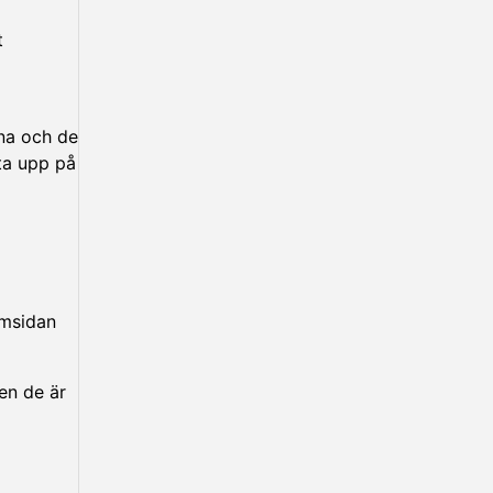
t
rna och de
öta upp på
amsidan
en de är