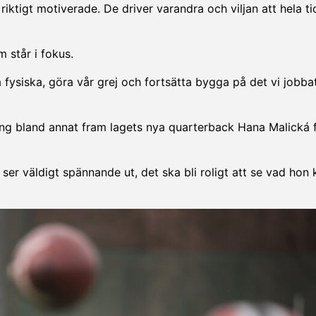
 riktigt motiverade. De driver varandra och viljan att hela ti
 står i fokus.
ra fysiska, göra vår grej och fortsätta bygga på det vi jobb
dding bland annat fram lagets nya quarterback Hana Malická 
 ser väldigt spännande ut, det ska bli roligt att se vad hon