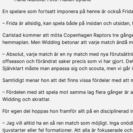
En spelare som fortsatt imponera på henne är också Frid
– Frida är allsidig, kan spela både på insidan och utsidan,
Carlstad kommer att möta Copenhagen Raptors tre gånger u
hemmaplan. Men Widding betonar att varje match ändå m
– Absolut, varje match är en ny match med nya förutsättnin
offseason och förändrat saker precis som vi har gjort. Det 
Självklart måste man anpassa sig och scouta, men vi går i
Samtidigt menar hon att det finns vissa fördelar med att
– Fördelen med att spela mot samma lag flera gånger är 
Widding och skrattar.
För egen del hoppas hon framför allt på en disciplinerad i
– Jag vill alltid ha en så ren match som möjligt. Inga onö
tjuvstarter eller fel formationer. Att alla är fokuserade oc