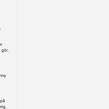
å
en
 gör.
enny
 på
mig.