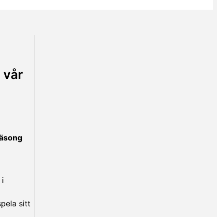
 vår
säsong
i
pela sitt