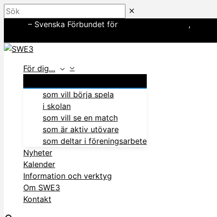
Hoppa
Sök
till
SWE3
– Svenska Förbundet för
amerikansk fotboll
,
basebo
innehåll
In English
För dig…
som vill börja spela
i skolan
som vill se en match
som är aktiv utövare
som deltar i föreningsarbete
Nyheter
Kalender
Information och verktyg
Om SWE3
Kontakt