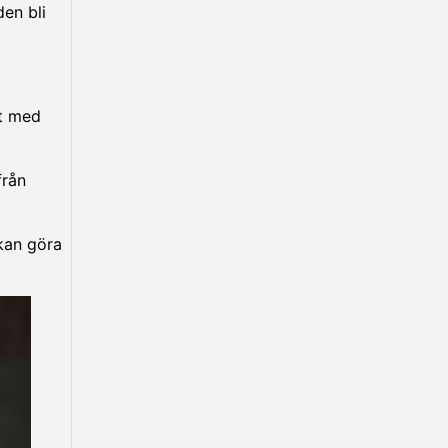
den bli
at med
från
 kan göra