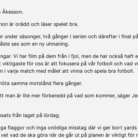
a Åkesson.
 hon är orädd och läser spelet bra.
nder säsonger, två gånger i serien och därefter i final p
åste ses som en ny utmaning.
gar. Vi har film på dem från i fjol, men de har också haft 
viktigaste för oss är att fokusera på vår fotboll och vad vi
n i varje match med målet att vinna och spela bra fotboll.
 möta samma motstånd flera gånger.
att man är lite mer förberedd på vad som kommer, säger J
nsats från laget på lördag.
diga flaggor och inga onödiga misstag där vi ger bort yards
h vet vad de ska göra när de går ut på planen är viktigt för 