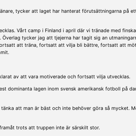
are, tycker att laget har hanterat förutsättningarna på et
ecklas. Vårt camp i Finland i april där vi tränade med finska
. Överlag tycker jag att tjejerna har tagit sig an utmaninga
tsatt att träna, fortsatt att vilja bli bättre, fortsatt att m
mit.
arat av att vara motiverade och fortsatt vilja utvecklas.
 mest dominanta lagen inom svensk amerikansk fotboll på d
ch tänka att man är bäst och inte behöver göra så mycket. M
måt trots att truppen inte är särskilt stor.