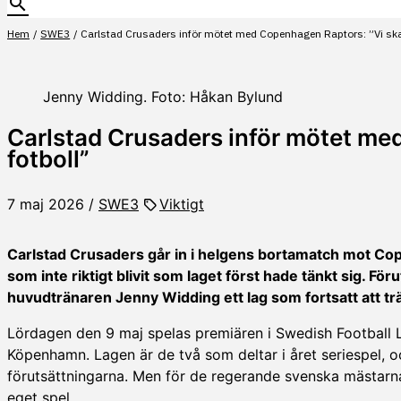
Hem
SWE3
Carlstad Crusaders inför mötet med Copenhagen Raptors: ”Vi ska 
Jenny Widding. Foto: Håkan Bylund
Carlstad Crusaders inför mötet me
fotboll”
7 maj 2026
/
SWE3
Viktigt
Carlstad Crusaders går in i helgens bortamatch mot Co
som inte riktigt blivit som laget först hade tänkt sig. Fö
huvudtränaren Jenny Widding ett lag som fortsatt att tr
Lördagen den 9 maj spelas premiären i Swedish Football 
Köpenhamn. Lagen är de två som deltar i året seriespel, 
förutsättningarna. Men för de regerande svenska mästarna 
eget spel.