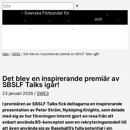
Hoppa
Sök
till
SWE3
– Svenska Förbundet för
amerikansk fotboll
,
innehåll
baseboll
,
flaggfotboll
,
lacrosse
,
landhockey
och
softboll
.
Hem
SWE3
Det blev en inspirerande premiär av SBSLF Talks igår!
Det blev en inspirerande premiär av
SBSLF Talks igår!
23 januari 2026
/
SWE3
I premiären av SBSLF Talks fick deltagarna en inspirerande
presentation av Peter Ström, Nyköping Knights, som delade
med sig av hur föreningen internt gjort en resa från att
enbart använda B5-konceptet som en rekryteringsmodell till
att även använda sig av Baseball5’s fulla potential i sin