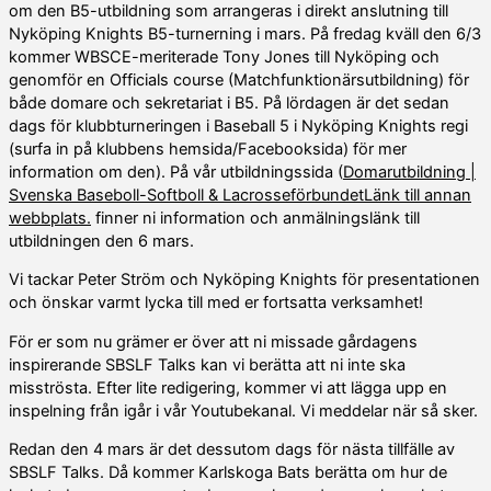
om den B5-utbildning som arrangeras i direkt anslutning till
Nyköping Knights B5-turnerning i mars. På fredag kväll den 6/3
kommer WBSCE-meriterade Tony Jones till Nyköping och
genomför en Officials course (Matchfunktionärsutbildning) för
både domare och sekretariat i B5. På lördagen är det sedan
dags för klubbturneringen i Baseball 5 i Nyköping Knights regi
(surfa in på klubbens hemsida/Facebooksida) för mer
information om den). På vår utbildningssida (
Domarutbildning |
Svenska Baseboll-Softboll & LacrosseförbundetLänk till annan
webbplats.
finner ni information och anmälningslänk till
utbildningen den 6 mars.
Vi tackar Peter Ström och Nyköping Knights för presentationen
och önskar varmt lycka till med er fortsatta verksamhet!
För er som nu grämer er över att ni missade gårdagens
inspirerande SBSLF Talks kan vi berätta att ni inte ska
misströsta. Efter lite redigering, kommer vi att lägga upp en
inspelning från igår i vår Youtubekanal. Vi meddelar när så sker.
Redan den 4 mars är det dessutom dags för nästa tillfälle av
SBSLF Talks. Då kommer Karlskoga Bats berätta om hur de