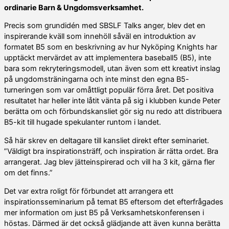
ordinarie Barn & Ungdomsverksamhet.
Precis som grundidén med SBSLF Talks anger, blev det en
inspirerande kväll som innehöll såväl en introduktion av
formatet B5 som en beskrivning av hur Nyköping Knights har
upptäckt mervärdet av att implementera baseball5 (B5), inte
bara som rekryteringsmodell, utan även som ett kreativt inslag
på ungdomsträningarna och inte minst den egna B5-
turneringen som var omåttligt populär förra året. Det positiva
resultatet har heller inte låtit vänta på sig i klubben kunde Peter
berätta om och förbundskansliet gör sig nu redo att distribuera
B5-kit till hugade spekulanter runtom i landet.
Så här skrev en deltagare till kansliet direkt efter seminariet.
”Väldigt bra inspirationsträff, och inspiration är rätta ordet. Bra
arrangerat. Jag blev jätteinspirerad och vill ha 3 kit, gärna fler
om det finns.”
Det var extra roligt för förbundet att arrangera ett
inspirationsseminarium på temat B5 eftersom det efterfrågades
mer information om just B5 på Verksamhetskonferensen i
höstas. Därmed är det också glädjande att även kunna berätta