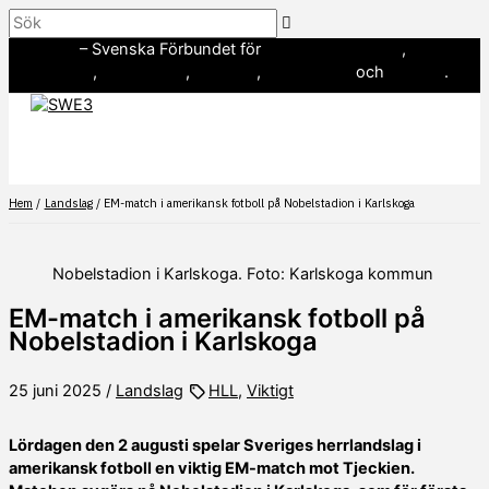
Hoppa
Sök
till
SWE3
– Svenska Förbundet för
amerikansk fotboll
,
innehåll
baseboll
,
flaggfotboll
,
lacrosse
,
landhockey
och
softboll
.
Hem
Landslag
EM-match i amerikansk fotboll på Nobelstadion i Karlskoga
Nobelstadion i Karlskoga. Foto: Karlskoga kommun
EM-match i amerikansk fotboll på
Nobelstadion i Karlskoga
25 juni 2025
/
Landslag
HLL
,
Viktigt
Lördagen den 2 augusti spelar Sveriges herrlandslag i
amerikansk fotboll en viktig EM-match mot Tjeckien.