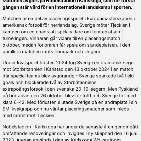
Matchen avgörs på Nobelstadion i Karlskoga, som för första
gången står värd för en internationell landskamp i sporten.
Matchen är en del av placeringsspelet i Europamästerskapen i
amerikansk fotboll för herrlandslag. Sverige möter Tjeckien i
kampen om en chans att spela vidare om femteplatsen i
turneringen. Vinnaren går vidare till en placeringsmatch i
oktober, medan förloraren får spela om sjundeplatsen. I den
parallella matchen möts Danmark och Ungern.
Under kvalspelet hösten 2024 tog Sverige en dramatisk seger
mot Storbritannien i Karlstad den 13 oktober 2024 i en match
där special teams blev avgörande – Sverige sparkade två field
goals och blockerade två av Storbritanniens
extrapoängsförsök i den svenska 20–19-segern. Men Tyskland
på bortaplan den 26 oktober blev för tufft och Sverige föll med
klara 6–42. Med förlusten slutade Sverige på en andraplats i sin
EM-kvalgrupp och nu väntar placeringsmatcher som inleds
med mötet mot Tjeckien.
Nobelstadion i Karlskoga har under de senaste åren genomgått
omfattande renoveringar och invigdes i ny skepnad den 16 juni
2023. Arenan används i dag av Karlskoga Wolves inom