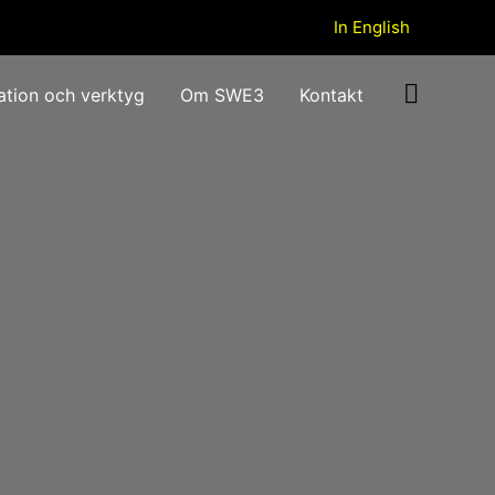
In English
ation och verktyg
Om SWE3
Kontakt