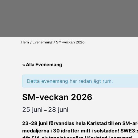
Hem
Evenemang
SM-veckan 2026
« Alla Evenemang
Detta evenemang har redan ägt rum.
SM-veckan 2026
25 juni
28 juni
–
23–28 juni förvandlas hela Karlstad till en SM-a
medaljerna i 30 idrotter mitt i solstaden! SWE3:s