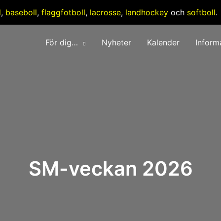
l
,
baseboll
,
flaggfotboll
,
lacrosse
,
landhockey
och
softboll
.
För dig…
Nyheter
Kalender
Inform
SM-veckan 2026