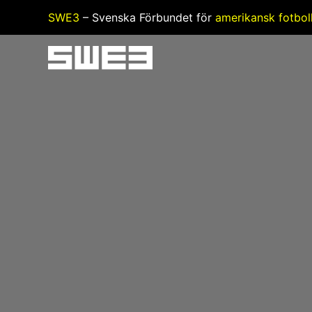
Hoppa
SWE3
– Svenska Förbundet för
amerikansk fotbol
till
innehåll