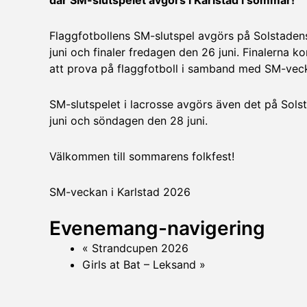
där SM-slutspelet avgörs i Karlstad i sommar!
Flaggfotbollens SM-slutspel avgörs på Solstaden
juni och finaler fredagen den 26 juni. Finalerna
att prova på flaggfotboll i samband med SM-vec
SM-slutspelet i lacrosse avgörs även det på Sol
juni och söndagen den 28 juni.
Välkommen till sommarens folkfest!
SM-veckan i Karlstad 2026
Evenemang-navigering
«
Strandcupen 2026
Girls at Bat – Leksand
»