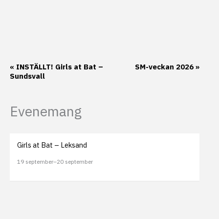
Evenemang-
«
INSTÄLLT! Girls at Bat –
SM-veckan 2026
»
Sundsvall
navigering
Evenemang
Girls at Bat – Leksand
19 september
–
20 september